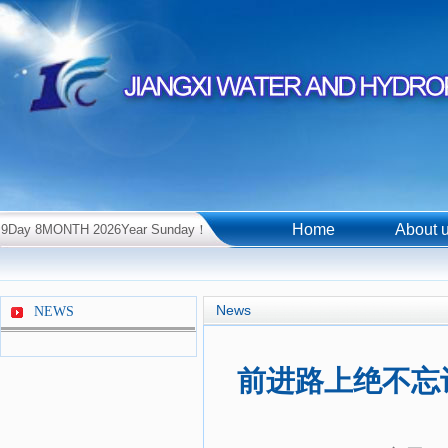
Home
About 
9Day 8MONTH 2026Year Sunday！
News
NEWS
前进路上绝不忘